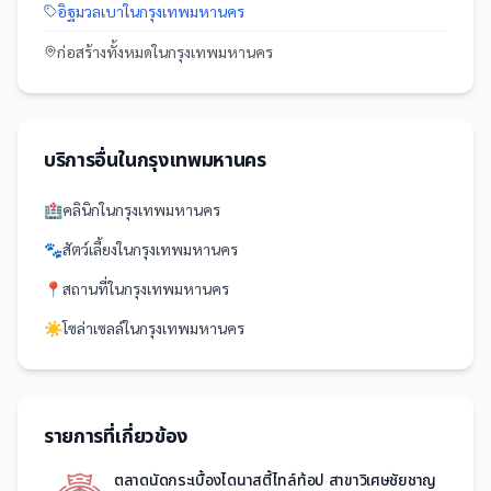
อิฐมวลเบา
ใน
กรุงเทพมหานคร
ก่อสร้าง
ทั้งหมดใน
กรุงเทพมหานคร
บริการอื่นใน
กรุงเทพมหานคร
🏥
คลินิก
ใน
กรุงเทพมหานคร
🐾
สัตว์เลี้ยง
ใน
กรุงเทพมหานคร
📍
สถานที่
ใน
กรุงเทพมหานคร
☀️
โซล่าเซลล์
ใน
กรุงเทพมหานคร
รายการที่เกี่ยวข้อง
ตลาดนัดกระเบื้องไดนาสตี้ไทล์ท้อป สาขาวิเศษชัยชาญ