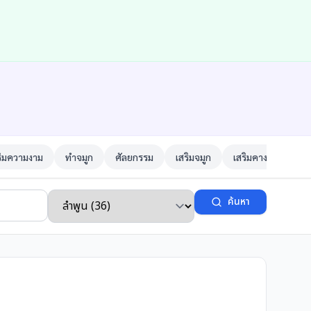
ริมความงาม
ทำจมูก
ศัลยกรรม
เสริมจมูก
เสริมคาง
ตาสอ
ค้นหา