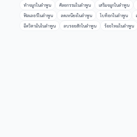
ทำจมูก
ใน
ลำพูน
ศัลยกรรม
ใน
ลำพูน
เสริมจมูก
ใน
ลำพูน
ฟิลเลอร์
ใน
ลำพูน
ลดเหนียง
ใน
ลำพูน
โบท็อก
ใน
ลำพูน
ฉีดวิตามิน
ใน
ลำพูน
ลบรอยสัก
ใน
ลำพูน
ร้อยไหม
ใน
ลำพูน