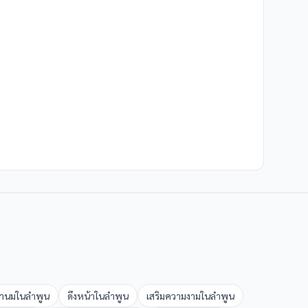
ำนม
ใน
ลำพูน
ดึงหน้า
ใน
ลำพูน
เสริมความงาม
ใน
ลำพูน