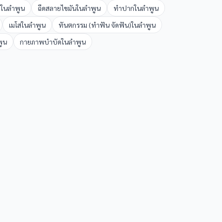
ก
ใน
ลำพูน
ฉีดสลายไขมัน
ใน
ลำพูน
ทำปาก
ใน
ลำพูน
เมโส
ใน
ลำพูน
ทันตกรรม (ทำฟัน จัดฟัน)
ใน
ลำพูน
ูน
กายภาพบำบัด
ใน
ลำพูน