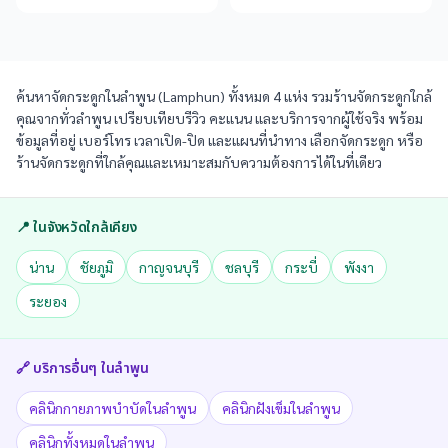
ค้นหาจัดกระดูกในลำพูน (Lamphun) ทั้งหมด 4 แห่ง รวมร้านจัดกระดูกใกล้
คุณจากทั่วลำพูน เปรียบเทียบรีวิว คะแนน และบริการจากผู้ใช้จริง พร้อม
ข้อมูลที่อยู่ เบอร์โทร เวลาเปิด-ปิด และแผนที่นำทาง เลือกจัดกระดูก หรือ
ร้านจัดกระดูกที่ใกล้คุณและเหมาะสมกับความต้องการได้ในที่เดียว
📍 ในจังหวัดใกล้เคียง
น่าน
ชัยภูมิ
กาญจนบุรี
ชลบุรี
กระบี่
พังงา
ระยอง
🔗 บริการอื่นๆ ใน
ลำพูน
คลินิกกายภาพบำบัดในลำพูน
คลินิกฝังเข็มในลำพูน
คลินิกทั้งหมดในลำพูน