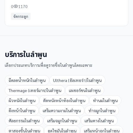
0
1170
จัดกระดูก
บริการใน
ลำพูน
เลือกประเภทบริการเพื่อดูรายชื่อใน
ลำพูน
โดยเฉพาะ
ฉีดลดน้ำหนัก
ใน
ลำพูน
Ulthera (อัลเทอร่า)
ใน
ลำพูน
Thermage (เทอร์มาจ)
ใน
ลำพูน
เลเซอร์ขน
ใน
ลำพูน
ผิวหนัง
ใน
ลำพูน
ตัดหนังหน้าท้อง
ใน
ลำพูน
ทำนม
ใน
ลำพูน
ดึงหน้า
ใน
ลำพูน
เสริมความงาม
ใน
ลำพูน
ทำจมูก
ใน
ลำพูน
ศัลยกรรม
ใน
ลำพูน
เสริมจมูก
ใน
ลำพูน
เสริมคาง
ใน
ลำพูน
ตาสองชั้น
ใน
ลำพูน
ดูดไขมัน
ใน
ลำพูน
เสริมหน้าอก
ใน
ลำพูน