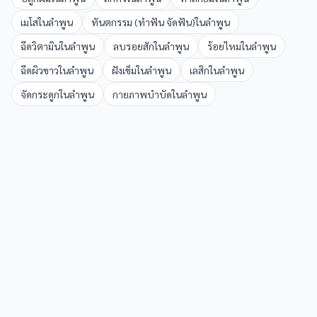
เมโส
ใน
ลำพูน
ทันตกรรม (ทำฟัน จัดฟัน)
ใน
ลำพูน
ฉีดวิตามิน
ใน
ลำพูน
ลบรอยสัก
ใน
ลำพูน
ร้อยไหม
ใน
ลำพูน
ฉีดผิวขาว
ใน
ลำพูน
ฝังเข็ม
ใน
ลำพูน
เลสิก
ใน
ลำพูน
จัดกระดูก
ใน
ลำพูน
กายภาพบำบัด
ใน
ลำพูน