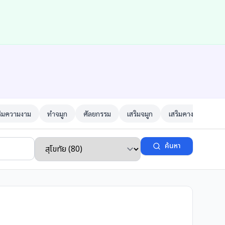
ริมความงาม
ทำจมูก
ศัลยกรรม
เสริมจมูก
เสริมคาง
ตาสอ
ค้นหา