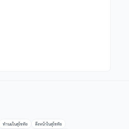
ทำนม
ใน
สุโขทัย
ดึงหน้า
ใน
สุโขทัย