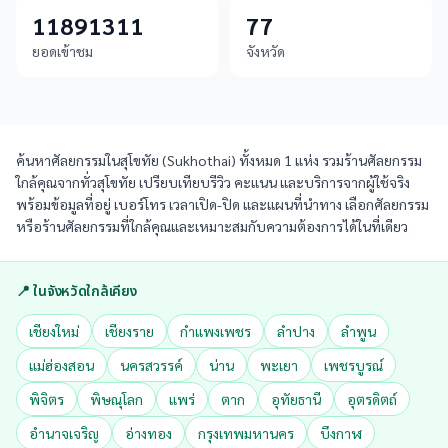
11891311
77
ยอดเข้าชม
จังหวัด
ค้นหาศัลยกรรมในสุโขทัย (Sukhothai) ทั้งหมด 1 แห่ง รวมร้านศัลยกรรม
ใกล้คุณจากทั่วสุโขทัย เปรียบเทียบรีวิว คะแนน และบริการจากผู้ใช้จริง
พร้อมข้อมูลที่อยู่ เบอร์โทร เวลาเปิด-ปิด และแผนที่นำทาง เลือกศัลยกรรม
หรือร้านศัลยกรรมที่ใกล้คุณและเหมาะสมกับความต้องการได้ในที่เดียว
📍 ในจังหวัดใกล้เคียง
เชียงใหม่
เชียงราย
กำแพงเพชร
ลำปาง
ลำพูน
แม่ฮ่องสอน
นครสวรรค์
น่าน
พะเยา
เพชรบูรณ์
พิจิตร
พิษณุโลก
แพร่
ตาก
อุทัยธานี
อุตรดิตถ์
อำนาจเจริญ
อ่างทอง
กรุงเทพมหานคร
บึงกาฬ