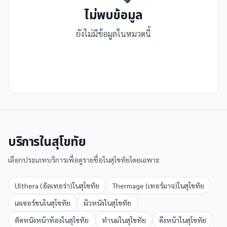
ไม่พบข้อมูล
ยังไม่มีข้อมูลในหมวดนี้
บริการใน
สุโขทัย
เลือกประเภทบริการเพื่อดูรายชื่อใน
สุโขทัย
โดยเฉพาะ
Ulthera (อัลเทอร่า)
ใน
สุโขทัย
Thermage (เทอร์มาจ)
ใน
สุโขทัย
เลเซอร์ขน
ใน
สุโขทัย
ผิวหนัง
ใน
สุโขทัย
ตัดหนังหน้าท้อง
ใน
สุโขทัย
ทำนม
ใน
สุโขทัย
ดึงหน้า
ใน
สุโขทัย