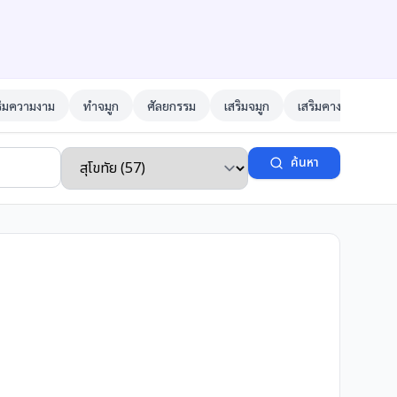
ริมความงาม
ทำจมูก
ศัลยกรรม
เสริมจมูก
เสริมคาง
ตาสอ
ค้นหา