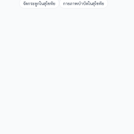
จัดกระดูก
ใน
สุโขทัย
กายภาพบำบัด
ใน
สุโขทัย