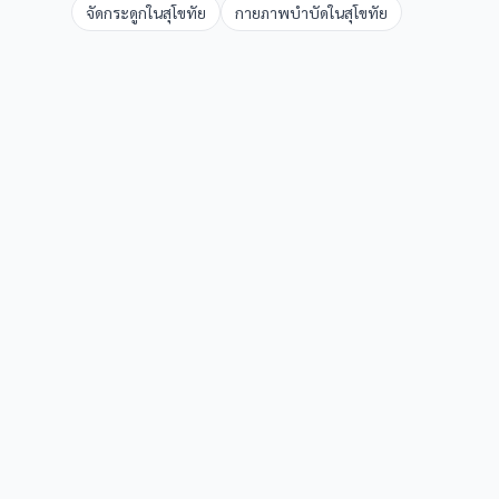
จัดกระดูก
ใน
สุโขทัย
กายภาพบำบัด
ใน
สุโขทัย