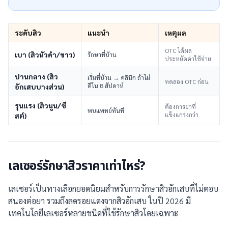
ระดับสิว
แนะนำ
เหตุผล
OTC ได้ผล
เบา (สิวหัวดำ/ขาว)
รักษาที่บ้าน
ประหยัดค่าใช้จ่าย
ปานกลาง (สิว
เริ่มที่บ้าน → คลินิก ถ้าไม่
ทดลอง OTC ก่อน
ดีใน 8 สัปดาห์
อักเสบบางส่วน)
รุนแรง (สิวนูน/ซี
ต้องการยาที่
พบแพทย์ทันที
แข็งแกร่งกว่า
สต์)
เลเซอร์รักษาสิวราคาเท่าไหร่?
เลเซอร์เป็นทางเลือกยอดนิยมสำหรับการรักษาสิวอักเสบที่ไม่ตอบ
สนองต่อยา รวมถึงลดรอยแดงจากสิวอักเสบ ในปี 2026 มี
เทคโนโลยีเลเซอร์หลายชนิดที่ใช้รักษาสิวโดยเฉพาะ