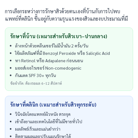
การเลือกระหว่างการรักษาสิวด้วยตนเองที่บ้านกับการไปพบ
แพทย์ที่คลินิก ขึ้นอยู่กับความรุนแรงของสิวและงบประมาณที่มี
รักษาที่บ้าน (เหมาะสำหรับสิวเบา–ปานกลาง)
ล้างหน้าด้วยคลีนเซอร์ไม่มีน้ำมัน 2 ครั้ง/วัน
ใช้ผลิตภัณฑ์ที่มี Benzoyl Peroxide หรือ Salicylic Acid
ทา Retinol หรือ Adapalene ก่อนนอน
มอยส์เจอไรเซอร์ Non-comedogenic
กันแดด SPF 30+ ทุกวัน
ข้อจำกัด: ต้องรอผล 6–12 สัปดาห์
รักษาที่คลินิก (เหมาะสำหรับสิวทุกระดับ)
วินิจฉัยโดยแพทย์ผิวหนัง ตรงจุด
เข้าถึงยาและเทคโนโลยีที่ไม่มีขายทั่วไป
ผลลัพธ์เร็วและแม่นยำกว่า
ติดตามผลและปรับแผนรักษาได้