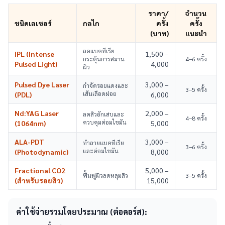
ราคา/
จำนวน
ชนิดเลเซอร์
กลไก
ครั้ง
ครั้ง
(บาท)
แนะนำ
ลดแบคทีเรีย
IPL (Intense
1,500 –
กระตุ้นการสมาน
4–6 ครั้ง
Pulsed Light)
4,000
ผิว
Pulsed Dye Laser
3,000 –
กำจัดรอยแดงและ
3–5 ครั้ง
เส้นเลือดฝอย
(PDL)
6,000
Nd:YAG Laser
2,000 –
ลดสิวอักเสบและ
4–8 ครั้ง
ควบคุมต่อมไขมัน
(1064nm)
5,000
ALA-PDT
3,000 –
ทำลายแบคทีเรีย
3–6 ครั้ง
และต่อมไขมัน
(Photodynamic)
8,000
Fractional CO2
5,000 –
ฟื้นฟูผิวลดหลุมสิว
3–5 ครั้ง
(สำหรับรอยสิว)
15,000
ค่าใช้จ่ายรวมโดยประมาณ (ต่อคอร์ส):