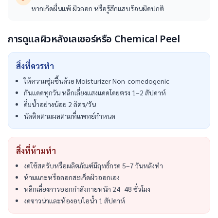
หากเกิดผื่นแพ้ ผิวลอก หรือรู้สึกแสบร้อนผิดปกติ
การดูแลผิวหลังเลเซอร์หรือ Chemical Peel
สิ่งที่ควรทำ
ให้ความชุ่มชื้นด้วย Moisturizer Non-comedogenic
กันแดดทุกวัน หลีกเลี่ยงแสงแดดโดยตรง 1–2 สัปดาห์
ดื่มน้ำอย่างน้อย 2 ลิตร/วัน
นัดติดตามผลตามที่แพทย์กำหนด
สิ่งที่ห้ามทำ
งดใช้สครับหรือผลิตภัณฑ์มีฤทธิ์กรด 5–7 วันหลังทำ
ห้ามแกะหรือลอกสะเก็ดผิวออกเอง
หลีกเลี่ยงการออกกำลังกายหนัก 24–48 ชั่วโมง
งดซาวน่าและห้องอบไอน้ำ 1 สัปดาห์