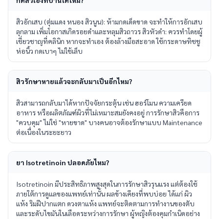
กดสิวเองที่บ้านได้ไหม?
สิวอักเสบ (ตุ่มแดง หนอง สิวนูน): ห้ามกดเด็ดขาด จะทำให้การอักเสบ
ลุกลาม เพิ่มโอกาสเกิดรอยดำและหลุมสิวถาวร สิวหัวดำ: ควรทำโดยผู้
เชี่ยวชาญที่คลินิก หากจะทำเอง ต้องล้างมือสะอาด ใช้กระดาษทิชชู
ห่อนิ้ว กดเบาๆ ไม่ใช้เล็บ
สิวรักษาหายแล้วจะกลับมาเป็นอีกไหม?
สิวสามารถกลับมาได้หากปัจจัยกระตุ้น เช่น ฮอร์โมน ความเครียด
อาหาร หรือผลิตภัณฑ์ผิวที่ไม่เหมาะสมยังคงอยู่ การรักษาสิวคือการ
"ควบคุม" ไม่ใช่ "หายขาด" บางคนอาจต้องรักษาแบบ Maintenance
ต่อเนื่องในระยะยาว
ยา Isotretinoin ปลอดภัยไหม?
Isotretinoin มีประสิทธิภาพสูงสุดในการรักษาสิวรุนแรง แต่ต้องใช้
ภายใต้การดูแลของแพทย์เท่านั้น ผลข้างเคียงที่พบบ่อย ได้แก่ ผิว
แห้ง ริมฝีปากแตก ดวงตาแห้ง แพทย์จะติดตามการทำงานของตับ
และระดับไขมันในเลือดระหว่างการรักษา ผู้หญิงต้องคุมกำเนิดอย่าง