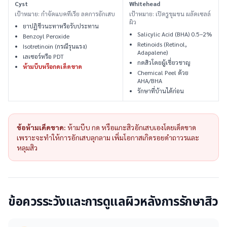
Cyst
Whitehead
เป้าหมาย: กำจัดแบคทีเรีย ลดการอักเสบ
เป้าหมาย: เปิดรูขุมขน ผลัดเซลล์
ผิว
ยาปฏิชีวนะทาหรือรับประทาน
Salicylic Acid (BHA) 0.5–2%
Benzoyl Peroxide
Retinoids (Retinol,
Isotretinoin (กรณีรุนแรง)
Adapalene)
เลเซอร์หรือ PDT
กดสิวโดยผู้เชี่ยวชาญ
ห้ามบีบหรือกดเด็ดขาด
Chemical Peel ด้วย
AHA/BHA
รักษาที่บ้านได้ก่อน
ข้อห้ามเด็ดขาด:
ห้ามบีบ กด หรือแกะสิวอักเสบเองโดยเด็ดขาด
เพราะจะทำให้การอักเสบลุกลาม เพิ่มโอกาสเกิดรอยดำถาวรและ
หลุมสิว
ข้อควรระวังและการดูแลผิวหลังการรักษาสิว