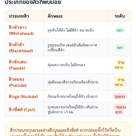
ประเภทของสิวที่พบบ่อย
ประเภทสิว
ลักษณะ
ระดับ
สิวหัวขาว
อุดตันใต้ผิว ไม่มีสีดำ ขนาดเล็ก
เบา
(Whitehead)
สิวหัวดำ
รูขุมขนเปิด เซลล์ผิวสัมผัสอากาศ
เบา
เปลี่ยนสีดำ
(Blackhead)
สิวอักเสบ
ปาน
ตุ่มแดง กดเจ็บ ไม่มีหนอง
กลาง
(Papule)
สิวหนอง
ปาน
ตุ่มมีหนองสีขาวหรือเหลืองที่ปลาย
กลาง
(Pustule)
สิวนูน (Nodule)
ก้อนแข็งขนาดใหญ่ใต้ผิว เจ็บมาก
รุนแรง
ถุงหนองขนาดใหญ่ใต้ผิว เส้นผ่าน
รุนแรง
สิวซีสต์ (Cyst)
ศูนย์กลาง >5 มม.
มาก
สิวประเภทรุนแรงอย่างสิวนูนและสิวซีสต์ หากปล่อยทิ้งไว้หรือบีบ