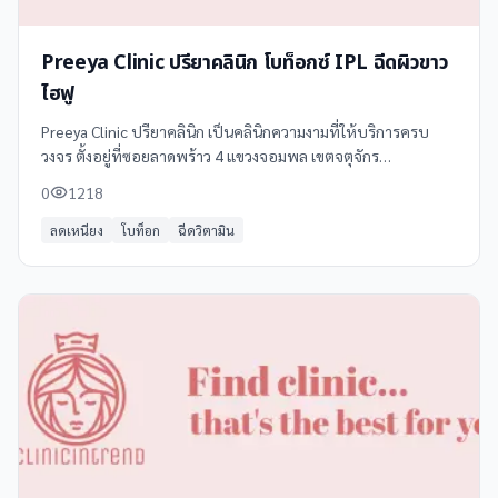
Preeya Clinic ปรียาคลินิก โบท็อกซ์ IPL ฉีดผิวขาว
ไฮฟู
Preeya Clinic ปรียาคลินิก เป็นคลินิกความงามที่ให้บริการครบ
วงจร ตั้งอยู่ที่ซอยลาดพร้าว 4 แขวงจอมพล เขตจตุจักร
กรุงเทพมหานคร ด้วยทีมแพทย์ผู้เชี่ยวชาญและอุปกรณ์ทันสมัย
0
1218
ลดเหนียง
โบท็อก
ฉีดวิตามิน