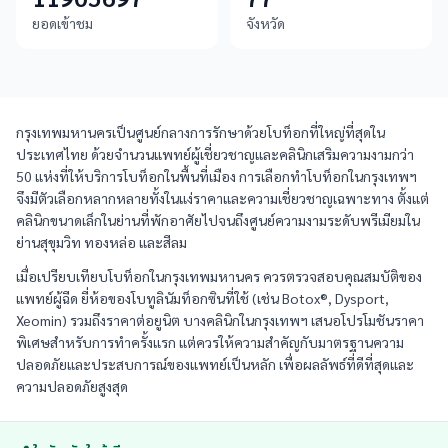
ยอดเข้าชม
จังหวัด
กรุงเทพมหานครเป็นศูนย์กลางการรักษาด้วยโบท็อกที่ใหญ่ที่สุดใน
ประเทศไทย ด้วยจำนวนแพทย์ผู้เชี่ยวชาญและคลินิกเสริมความงามกว่า
50 แห่งที่ให้บริการโบท็อกในพื้นที่เมือง การเลือกทำโบท็อกในกรุงเทพฯ
จึงมีตัวเลือกหลากหลายทั้งในแง่ราคาและความเชี่ยวชาญเฉพาะทาง ตั้งแต่
คลินิกขนาดเล็กในย่านที่พักอาศัยไปจนถึงศูนย์ความงามระดับพรีเมียมใน
ย่านสุขุมวิท ทองหล่อ และสีลม
เมื่อเปรียบเทียบโบท็อกในกรุงเทพมหานคร ควรตรวจสอบคุณสมบัติของ
แพทย์ผู้ฉีด ยี่ห้อของโบทูลินัมท็อกซินที่ใช้ (เช่น Botox®, Dysport,
Xeomin) รวมถึงราคาต่อยูนิต บางคลินิกในกรุงเทพฯ เสนอโปรโมชันราคา
พิเศษสำหรับการทำครั้งแรก แต่ควรให้ความสำคัญกับมาตรฐานความ
ปลอดภัยและประสบการณ์ของแพทย์เป็นหลัก เพื่อผลลัพธ์ที่ดีที่สุดและ
ความปลอดภัยสูงสุด