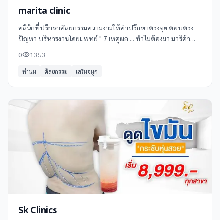
marita clinic
คลินิกที่ปรึกษาศัลยกรรมความงามให้คำปรึกษาตรงจุด ตอบตรง
ปัญหา บริหารงานโดยแพทย์ " 7 เหตุผล ... ทำไมต้องมา มาริต้า
คลินิก " 1. ศัลยกรรมโดยอาจารย์แพทย์เฉพาะทาง 2. เครื่อง Laser
0
1353
ที่ทันสมัย - Helios,Trios 3. ห้องผ่าตัดมาตรฐานโรงพยาบาลชั้นนำ
4. ซิลิโคน Filler,Botox มาตรฐานจาก USA 5. มีแพทย์ผู้ชำนาญ
ทำนม
ศัลยกรรม
เสริมจมูก
ออกตรวจประจำทุกวัน 6. ดมยาสลบโดยวิสัญญีแพทย์ ปลอดภัย
มาตรฐานโรงพยาบาล 7. การบริการที่ตอบโจทย์ทุกความต้องการ
Sk Clinics