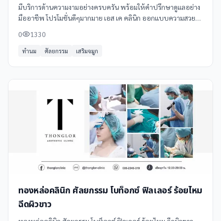
มีบริการด้านความงามอย่างครบครัน พร้อมให้คำปรึกษาดูแลอย่าง
มืออาชีพ โปรโมชั่นดีๆมากมาย เอส เค คลินิก ออกแบบความสวย
อย่างสร้างสรรค์ อยากสวยขึ้นดูดีขึ้น ในราคาไม่แพงอย่างอย่างที่คิด
0
1330
เราใส่ใจเรื่องคุณภาพ ราคา และการบริการดูแลโดยแพทย์ด้านความ
งาม ที่ได้รับ ความไว้วาง ใจจากผู้มาใช้บริการ และมีการบอกต่อกัน
ทำนม
ศัลยกรรม
เสริมจมูก
มากที่สุด พบกันได้ที่ สาขาปิ่นเกล้า/อุดรธานี/ขอนแก่น และ
นครศรีธรรมราช
ทองหล่อคลินิก ศัลยกรรม โบท็อกซ์ ฟิลเลอร์ ร้อยไหม
ฉีดผิวขาว