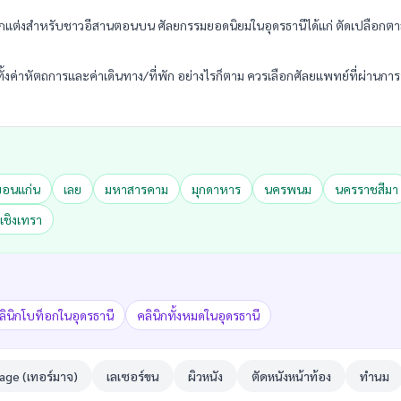
ตกแต่งสำหรับชาวอีสานตอนบน ศัลยกรรมยอดนิยมในอุดรธานีได้แก่ ตัดเปลือกตาส
ดทั้งค่าหัตถการและค่าเดินทาง/ที่พัก อย่างไรก็ตาม ควรเลือกศัลยแพทย์ที่ผ
ขอนแก่น
เลย
มหาสารคาม
มุกดาหาร
นครพนม
นครราชสีมา
เชิงเทรา
ลินิกโบท็อกในอุดรธานี
คลินิกทั้งหมดในอุดรธานี
ge (เทอร์มาจ)
เลเซอร์ขน
ผิวหนัง
ตัดหนังหน้าท้อง
ทำนม