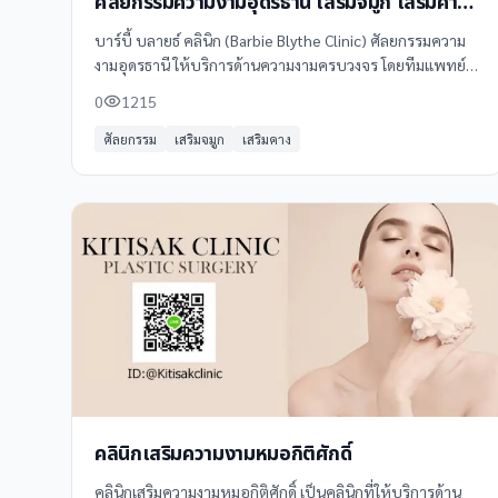
ศัลยกรรมความงามอุดรธานี เสริมจมูก เสริมคาง
ปากกระจับ เสริมหน้าผาก ลักยิ้ม
บาร์บี้ บลายธ์ คลินิก (Barbie Blythe Clinic) ศัลยกรรมความ
งามอุดรธานี ให้บริการด้านความงามครบวงจร โดยทีมแพทย์ผู้
เชี่ยวชาญ พร้อมเทคโนโลยีทันสมัย เน้นความปลอดภัยและ
0
1215
ผลลัพธ์ที่สวยเป็นธรรมชาติ
ศัลยกรรม
เสริมจมูก
เสริมคาง
คลินิกเสริมความงามหมอกิติศักดิ์
คลินิกเสริมความงามหมอกิติศักดิ์ เป็นคลินิกที่ให้บริการด้าน