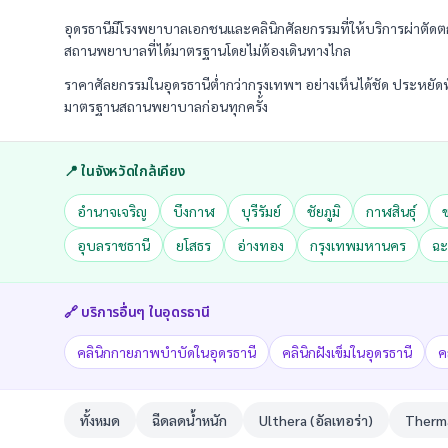
อุดรธานีมีโรงพยาบาลเอกชนและคลินิกศัลยกรรมที่ให้บริการผ่าตัด
สถานพยาบาลที่ได้มาตรฐานโดยไม่ต้องเดินทางไกล
ราคาศัลยกรรมในอุดรธานีต่ำกว่ากรุงเทพฯ อย่างเห็นได้ชัด ประหยั
มาตรฐานสถานพยาบาลก่อนทุกครั้ง
📍 ในจังหวัดใกล้เคียง
อำนาจเจริญ
บึงกาฬ
บุรีรัมย์
ชัยภูมิ
กาฬสินธุ์
อุบลราชธานี
ยโสธร
อ่างทอง
กรุงเทพมหานคร
ฉะ
🔗 บริการอื่นๆ ใน
อุดรธานี
คลินิกกายภาพบำบัดในอุดรธานี
คลินิกฝังเข็มในอุดรธานี
ค
ทั้งหมด
ฉีดลดน้ำหนัก
Ulthera (อัลเทอร่า)
Therma