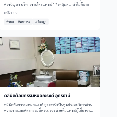
ตรงปัญหา บริหารงานโดยแพทย์ " 7 เหตุผล ... ทำไมต้องมา
มาริต้า คลินิก " 1. ศัลยกรรมโดยอาจารย์แพทย์เฉพาะทาง 2.
0
1353
เครื่อง Laser ที่ทันสมัย - Helios,Trios 3. ห้องผ่าตัดมาตรฐาน
โรงพยาบาลชั้นนำ 4. ซิลิโคน Filler,Botox มาตรฐานจาก USA
ทำนม
ศัลยกรรม
เสริมจมูก
5. มีแพทย์ผู้ชำนาญ ออกตรวจประจำทุกวัน 6. ดมยาสลบโดย
วิสัญญีแพทย์ ปลอดภัย มาตรฐานโรงพยาบาล 7. การบริการที่
ตอบโจทย์ทุกความต้องการ
คลีนิคศัลยกรรมหมอณรงค์ อุดรธานี
คลีนิคศัลยกรรมหมอณรงค์ อุดรธานี เป็นศูนย์รวมบริการด้าน
ความงามและศัลยกรรมที่ครบวงจร ด้วยทีมแพทย์ผู้เชี่ยวชาญ
และอุปกรณ์ทันสมัย พร้อมให้บริการด้านศัลยกรรมความงาม