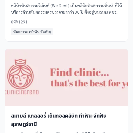
คลินิกทันตกรรมวีเด้นท์ (We Dent) เป็นคลินิกทันตกรรมชั้นนำที่ให้
บริการด้านทันตกรรมครบวงจรมากว่า 30 ปี ตั้งอยู่บนถนนเพชรบุรี
ใกล้ห้างบิ๊กซีและโรบินสัน เดินทางสะดวก มีที่จอดรถกว้างขวาง
0
1291
ทันตกรรม (ทำฟัน จัดฟัน)
สมายล์ แกลลอรี่ เด็นทอลคลินิก ทำฟัน-จัดฟัน
สุราษฎร์ธานี