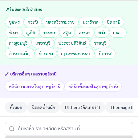
📍 ในจังหวัดใกล้เคียง
ชุมพร
กระบี่
นครศรีธรรมราช
นราธิวาส
ปัตตานี
พังงา
ภูเก็ต
ระนอง
สตูล
สงขลา
ตรัง
ยะลา
กาญจนบุรี
เพชรบุรี
ประจวบคีรีขันธ์
ราชบุรี
อำนาจเจริญ
อ่างทอง
กรุงเทพมหานคร
บึงกาฬ
🔗 บริการอื่นๆ ใน
สุราษฎร์ธานี
คลินิกกายภาพในสุราษฎร์ธานี
คลินิกทั้งหมดในสุราษฎร์ธานี
ทั้งหมด
ฉีดลดน้ำหนัก
Ulthera (อัลเทอร่า)
Thermage (เทอ