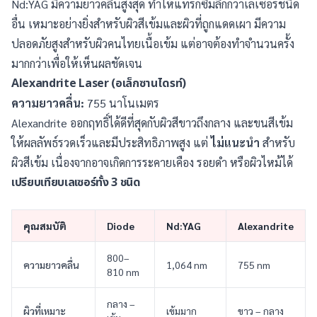
Nd:YAG มีความยาวคลื่นสูงสุด ทำให้แทรกซึมลึกกว่าเลเซอร์ชนิด
อื่น เหมาะอย่างยิ่งสำหรับผิวสีเข้มและผิวที่ถูกแดดเผา มีความ
ปลอดภัยสูงสำหรับผิวคนไทยเนื้อเข้ม แต่อาจต้องทำจำนวนครั้ง
มากกว่าเพื่อให้เห็นผลชัดเจน
Alexandrite Laser (อเล็กซานไดรท์)
ความยาวคลื่น:
755 นาโนเมตร
Alexandrite ออกฤทธิ์ได้ดีที่สุดกับผิวสีขาวถึงกลาง และขนสีเข้ม
ให้ผลลัพธ์รวดเร็วและมีประสิทธิภาพสูง แต่
ไม่แนะนำ
สำหรับ
ผิวสีเข้ม เนื่องจากอาจเกิดการระคายเคือง รอยดำ หรือผิวไหม้ได้
เปรียบเทียบเลเซอร์ทั้ง 3 ชนิด
คุณสมบัติ
Diode
Nd:YAG
Alexandrite
800–
ความยาวคลื่น
1,064 nm
755 nm
810 nm
กลาง –
ผิวที่เหมาะ
เข้มมาก
ขาว – กลาง