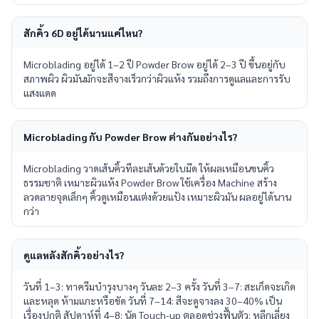
สักคิ้ว 6D อยู่ได้นานแค่ไหน?
Microblading อยู่ได้ 1–2 ปี Powder Brow อยู่ได้ 2–3 ปี ขึ้นอยู่กับ
สภาพผิว ผิวมันมักจะสีจางเร็วกว่าผิวแห้ง รวมถึงการดูแลและการรับ
แสงแดด
Microblading กับ Powder Brow ต่างกันอย่างไร?
Microblading วาดเส้นคิ้วทีละเส้นด้วยใบมีด ให้ผลเหมือนขนคิ้ว
ธรรมชาติ เหมาะผิวแห้ง Powder Brow ใช้เครื่อง Machine สร้าง
ลวดลายจุดเล็กๆ คิ้วดูเหมือนแต่งด้วยแป้ง เหมาะผิวมัน ผลอยู่ได้นาน
กว่า
ดูแลหลังสักคิ้วอย่างไร?
วันที่ 1–3: ทาครีมบำรุงบางๆ วันละ 2–3 ครั้ง วันที่ 3–7: สะเก็ดจะเกิด
และหลุด ห้ามแกะหรือขัด วันที่ 7–14: สีจะดูจางลง 30–40% เป็น
เรื่องปกติ สัปดาห์ที่ 4–8: นัด Touch-up ตลอดช่วงฟื้นตัว: หลีกเลี่ยง