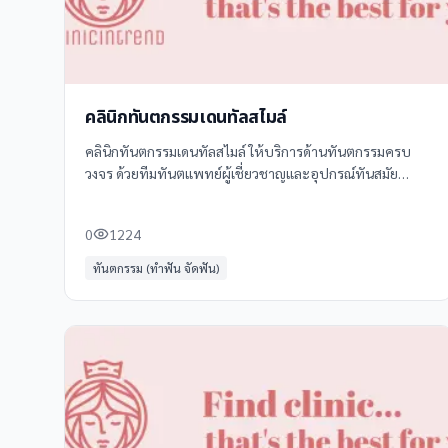
คลินิกทันตกรรมเดนทัลสไมล์
คลินิกทันตกรรมเดนทัลสไมล์ ให้บริการด้านทันตกรรมครบ
วงจร ด้วยทีมทันตแพทย์ผู้เชี่ยวชาญและอุปกรณ์ทันสมัย
บริการของเราครอบคลุม **ทันตกรรมทั่วไป** เช่น อุดฟัน ขูด
หินปูน และเคลือบฟลูออไรด์
0
1224
ทันตกรรม (ทำฟัน จัดฟัน)