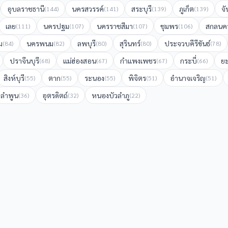
อุบลราชธานี
นครสวรรค์
สระบุรี
ภูเก็ต
จั
(
144
)
(
141
)
(
139
)
(
139
)
เลย
นครปฐม
นครราชสีมา
ชุมพร
สกลนค
(
111
)
(
107
)
(
107
)
(
106
)
ม
นครพนม
ลพบุรี
สุรินทร์
ประจวบคีรีขันธ์
(
84
)
(
82
)
(
80
)
(
80
)
(
78
)
ปราจีนบุรี
แม่ฮ่องสอน
กำแพงเพชร
กระบี่
ย
(
68
)
(
67
)
(
67
)
(
66
)
สิงห์บุรี
ตาก
ระนอง
พิจิตร
อำนาจเจริญ
(
55
)
(
55
)
(
55
)
(
51
)
(
51
)
ลำพูน
อุตรดิตถ์
หนองบัวลำภู
(
36
)
(
32
)
(
22
)