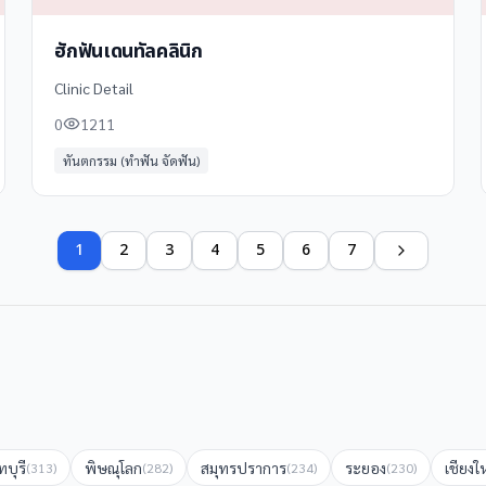
ฮักฟันเดนทัลคลินิก
Clinic Detail
0
1211
ทันตกรรม (ทำฟัน จัดฟัน)
1
2
3
4
5
6
7
บุรี
พิษณุโลก
สมุทรปราการ
ระยอง
เชียงใ
(
313
)
(
282
)
(
234
)
(
230
)