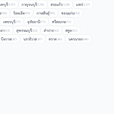
นทบุรี
กาญจนบุรี
สระแก้ว
แพร่
(
137
)
(
135
)
(
128
)
(
127
)
ร
ร้อยเอ็ด
กาฬสินธุ์
ขอนแก่น
(
99
)
(
95
)
(
95
)
(
93
)
เพชรบุรี
อุทัยธานี
ศรีสะเกษ
(
77
)
(
77
)
(
77
)
ะลา
สุพรรณบุรี
ลำปาง
สตูล
(
63
)
(
62
)
(
62
)
(
61
)
บึงกาฬ
นราธิวาส
ตราด
นครนายก
(
47
)
(
47
)
(
46
)
(
46
)