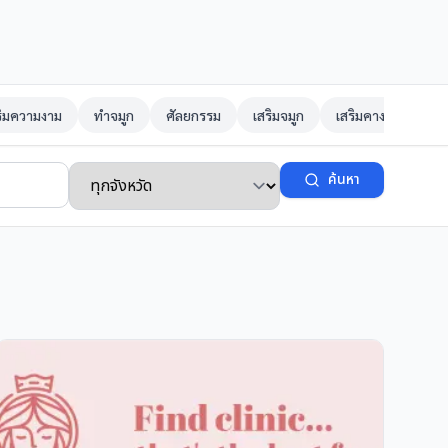
ริมความงาม
ทำจมูก
ศัลยกรรม
เสริมจมูก
เสริมคาง
ตาสอ
ค้นหา