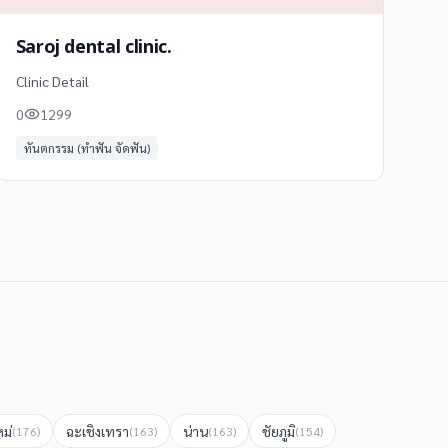
Saroj dental clinic.
Clinic Detail
0
1299
ทันตกรรม (ทำฟัน จัดฟัน)
หม่
ฉะเชิงเทรา
น่าน
ชัยภูมิ
(
176
)
(
163
)
(
163
)
(
154
)