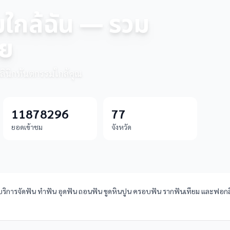
มใกล้ฉัน — รวม
ทย
ูคลินิกทันตกรรมใกล้คุณ
11878296
77
ยอดเข้าชม
จังหวัด
ิการจัดฟัน ทำฟัน อุดฟัน ถอนฟัน ขูดหินปูน ครอบฟัน รากฟันเทียม และฟอกสีฟั