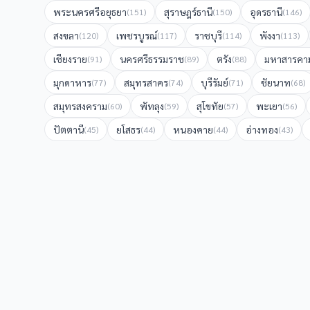
พระนครศรีอยุธยา
สุราษฎร์ธานี
อุดรธานี
(
151
)
(
150
)
(
146
)
สงขลา
เพชรบูรณ์
ราชบุรี
พังงา
(
120
)
(
117
)
(
114
)
(
113
)
เชียงราย
นครศรีธรรมราช
ตรัง
มหาสารคา
(
91
)
(
89
)
(
88
)
มุกดาหาร
สมุทรสาคร
บุรีรัมย์
ชัยนาท
(
77
)
(
74
)
(
71
)
(
68
)
สมุทรสงคราม
พัทลุง
สุโขทัย
พะเยา
(
60
)
(
59
)
(
57
)
(
56
)
ปัตตานี
ยโสธร
หนองคาย
อ่างทอง
(
45
)
(
44
)
(
44
)
(
43
)