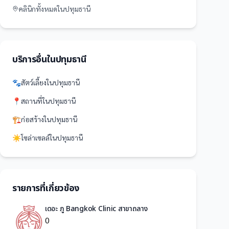
คลินิก
ทั้งหมดใน
ปทุมธานี
บริการอื่นใน
ปทุมธานี
🐾
สัตว์เลี้ยง
ใน
ปทุมธานี
📍
สถานที่
ใน
ปทุมธานี
🏗️
ก่อสร้าง
ใน
ปทุมธานี
☀️
โซล่าเซลล์
ใน
ปทุมธานี
รายการที่เกี่ยวข้อง
เดอะ ภู Bangkok Clinic สาขาถลาง
0