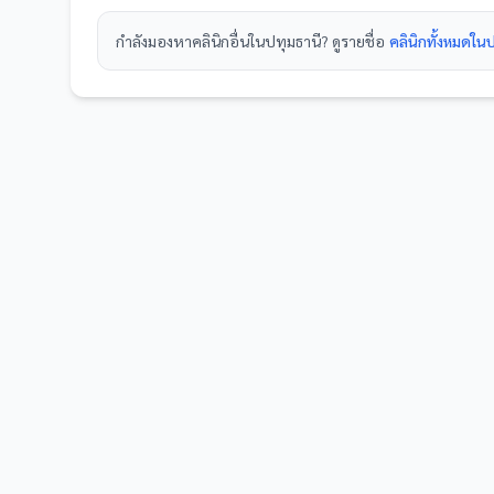
กำลังมองหา
คลินิก
อื่นใน
ปทุมธานี
? ดูรายชื่อ
คลินิกทั้งหมดใน