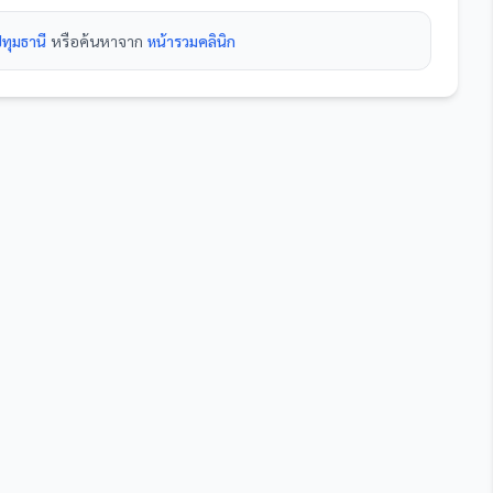
ปทุมธานี
หรือค้นหาจาก
หน้ารวม
คลินิก