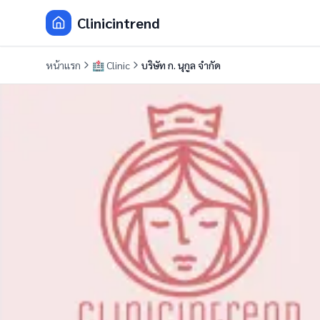
Clinicintrend
หน้าแรก
🏥
Clinic
บริษัท ก. นุกูล จำกัด