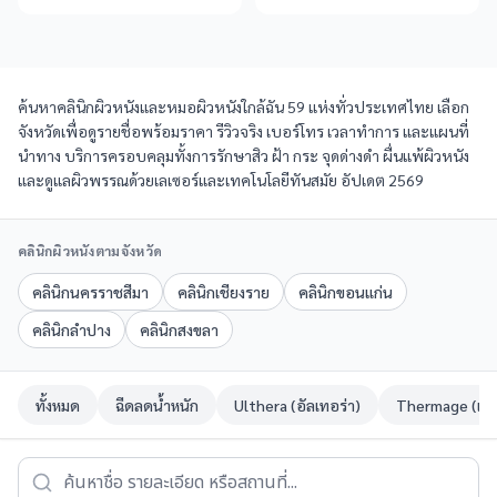
ค้นหาคลินิกผิวหนังและหมอผิวหนังใกล้ฉัน 59 แห่งทั่วประเทศไทย เลือก
จังหวัดเพื่อดูรายชื่อพร้อมราคา รีวิวจริง เบอร์โทร เวลาทำการ และแผนที่
นำทาง บริการครอบคลุมทั้งการรักษาสิว ฝ้า กระ จุดด่างดำ ผื่นแพ้ผิวหนัง
และดูแลผิวพรรณด้วยเลเซอร์และเทคโนโลยีทันสมัย อัปเดต 2569
คลินิกผิวหนังตามจังหวัด
คลินิกนครราชสีมา
คลินิกเชียงราย
คลินิกขอนแก่น
คลินิกลำปาง
คลินิกสงขลา
ทั้งหมด
ฉีดลดน้ำหนัก
Ulthera (อัลเทอร่า)
Thermage (เทอ