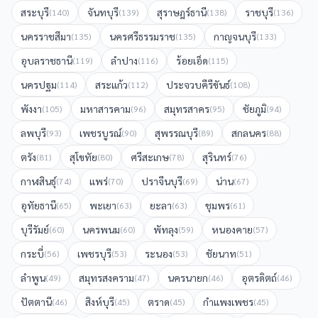
สระบุรี
จันทบุรี
สุราษฎร์ธานี
ราชบุรี
(
140
)
(
139
)
(
138
)
(
136
)
นครราชสีมา
นครศรีธรรมราช
กาญจนบุรี
(
135
)
(
135
)
(
133
)
อุบลราชธานี
ลำปาง
ร้อยเอ็ด
(
119
)
(
116
)
(
115
)
นครปฐม
สระแก้ว
ประจวบคีรีขันธ์
(
114
)
(
112
)
(
108
)
พังงา
มหาสารคาม
สมุทรสาคร
ชัยภูมิ
(
105
)
(
96
)
(
95
)
(
94
)
ลพบุรี
เพชรบูรณ์
สุพรรณบุรี
สกลนคร
(
93
)
(
90
)
(
89
)
(
88
)
ตรัง
สุโขทัย
ศรีสะเกษ
สุรินทร์
(
81
)
(
80
)
(
78
)
(
76
)
กาฬสินธุ์
แพร่
ปราจีนบุรี
น่าน
(
74
)
(
70
)
(
69
)
(
67
)
อุทัยธานี
พะเยา
ยะลา
ชุมพร
(
65
)
(
63
)
(
63
)
(
61
)
บุรีรัมย์
นครพนม
พัทลุง
หนองคาย
(
60
)
(
60
)
(
59
)
(
57
)
กระบี่
เพชรบุรี
ระนอง
ชัยนาท
(
56
)
(
53
)
(
53
)
(
51
)
ลำพูน
สมุทรสงคราม
นครนายก
อุตรดิตถ์
(
49
)
(
47
)
(
46
)
(
46
)
ปัตตานี
สิงห์บุรี
ตราด
กำแพงเพชร
(
46
)
(
45
)
(
45
)
(
45
)