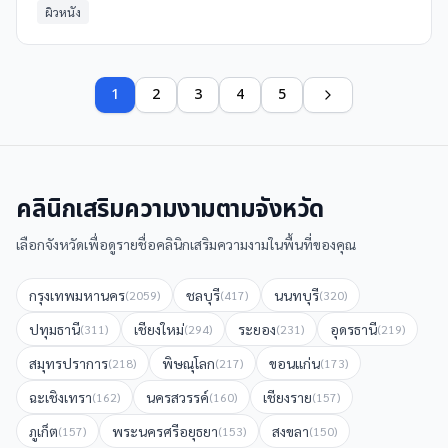
ผิวหนัง
1
2
3
4
5
คลินิกเสริมความงาม
ตามจังหวัด
เลือกจังหวัดเพื่อดูรายชื่อ
คลินิกเสริมความงาม
ในพื้นที่ของคุณ
กรุงเทพมหานคร
ชลบุรี
นนทบุรี
(
2059
)
(
417
)
(
320
)
ปทุมธานี
เชียงใหม่
ระยอง
อุดรธานี
(
311
)
(
294
)
(
231
)
(
219
)
สมุทรปราการ
พิษณุโลก
ขอนแก่น
(
218
)
(
217
)
(
173
)
ฉะเชิงเทรา
นครสวรรค์
เชียงราย
(
162
)
(
160
)
(
157
)
ภูเก็ต
พระนครศรีอยุธยา
สงขลา
(
157
)
(
153
)
(
150
)