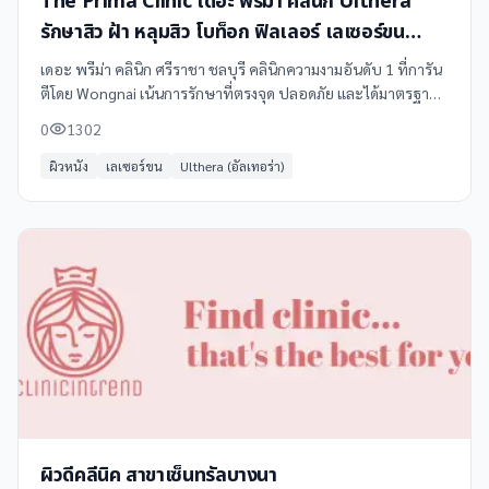
The Prima Clinic เดอะ พรีม่า คลินิก Ulthera
รักษาสิว ฝ้า หลุมสิว โบท็อก ฟิลเลอร์ เลเซอร์ขน
ศรีราชา ชลบุรี
เดอะ พรีม่า คลินิก ศรีราชา ชลบุรี คลินิกความงามอันดับ 1 ที่การัน
ตีโดย Wongnai เน้นการรักษาที่ตรงจุด ปลอดภัย และได้มาตรฐาน
ทางการแพทย์ ด้วยเครื่องมือและเทคโนโลยีล่าสุดจากอเมริกาและ
0
1302
ยุโรป
ผิวหนัง
เลเซอร์ขน
Ulthera (อัลเทอร่า)
ผิวดีคลีนิค สาขาเซ็นทรัลบางนา