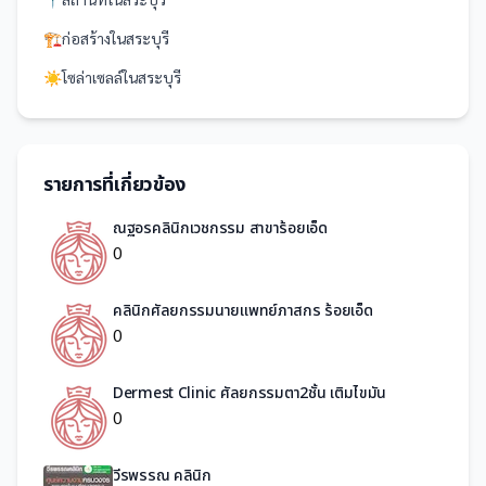
🏗️
ก่อสร้าง
ใน
สระบุรี
☀️
โซล่าเซลล์
ใน
สระบุรี
รายการที่เกี่ยวข้อง
ณฐอรคลินิกเวชกรรม สาขาร้อยเอ็ด
0
คลินิกศัลยกรรมนายแพทย์ภาสกร ร้อยเอ็ด
0
Dermest Clinic ศัลยกรรมตา2ชั้น เติมไขมัน
0
วีรพรรณ คลินิก