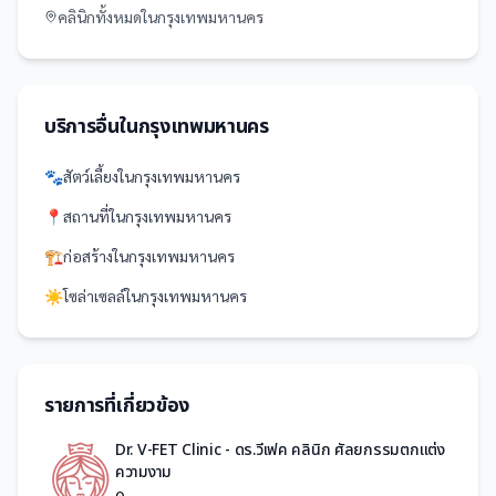
คลินิก
ทั้งหมดใน
กรุงเทพมหานคร
บริการอื่นใน
กรุงเทพมหานคร
🐾
สัตว์เลี้ยง
ใน
กรุงเทพมหานคร
📍
สถานที่
ใน
กรุงเทพมหานคร
🏗️
ก่อสร้าง
ใน
กรุงเทพมหานคร
☀️
โซล่าเซลล์
ใน
กรุงเทพมหานคร
รายการที่เกี่ยวข้อง
Dr. V-FET Clinic - ดร.วีเฟค คลินิก ศัลยกรรมตกแต่ง
ความงาม