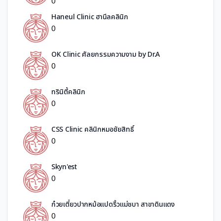
0
Haneul Clinic ฮานึลคลินิก
0
OK Clinic ศัลยกรรมความงาม by Dr.A
0
ทรินิตี้คลินิก
0
CSS Clinic คลินิกหมอชัยสิทธิ์
0
Skyn'est
0
ก๋วยเตี๋ยวปากหม้อแปดริ้วแม่ชบา สาขาดินแดง
0