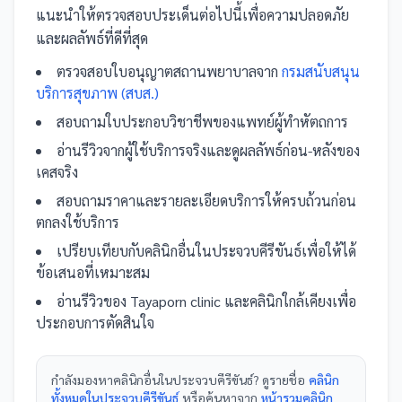
แนะนำให้ตรวจสอบประเด็นต่อไปนี้เพื่อความปลอดภัย
และผลลัพธ์ที่ดีที่สุด
ตรวจสอบใบอนุญาตสถานพยาบาลจาก
กรมสนับสนุน
บริการสุขภาพ (สบส.)
สอบถามใบประกอบวิชาชีพของแพทย์ผู้ทำหัตถการ
อ่านรีวิวจากผู้ใช้บริการจริงและดูผลลัพธ์ก่อน-หลังของ
เคสจริง
สอบถามราคาและรายละเอียดบริการให้ครบถ้วนก่อน
ตกลงใช้บริการ
เปรียบเทียบกับ
คลินิก
อื่น
ในประจวบคีรีขันธ์
เพื่อให้ได้
ข้อเสนอที่เหมาะสม
อ่านรีวิวของ
Tayaporn clinic
และ
คลินิก
ใกล้เคียงเพื่อ
ประกอบการตัดสินใจ
กำลังมองหา
คลินิก
อื่นใน
ประจวบคีรีขันธ์
? ดูรายชื่อ
คลินิก
ทั้งหมดในประจวบคีรีขันธ์
หรือค้นหาจาก
หน้ารวม
คลินิก