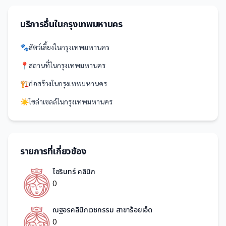
บริการอื่นใน
กรุงเทพมหานคร
🐾
สัตว์เลี้ยง
ใน
กรุงเทพมหานคร
📍
สถานที่
ใน
กรุงเทพมหานคร
🏗️
ก่อสร้าง
ใน
กรุงเทพมหานคร
☀️
โซล่าเซลล์
ใน
กรุงเทพมหานคร
รายการที่เกี่ยวข้อง
ไอรินทร์ คลินิก
0
ณฐอรคลินิกเวชกรรม สาขาร้อยเอ็ด
0