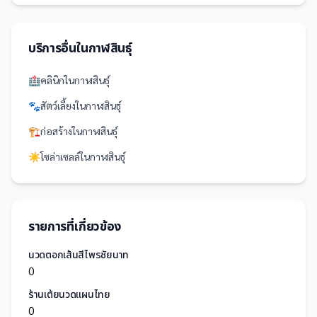
บริการอื่นใน
กาฬสินธุ์
🏥
คลินิก
ใน
กาฬสินธุ์
🐾
สัตว์เลี้ยง
ใน
กาฬสินธุ์
🏗️
ก่อสร้าง
ใน
กาฬสินธุ์
☀️
โซล่าเซลล์
ใน
กาฬสินธุ์
รายการที่เกี่ยวข้อง
นวดตอกเส้นสีไพรชัยนาท
0
ร้านเต้ยนวดแผนไทย
0