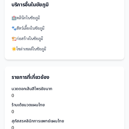
บริการอื่นใน
ชัยภูมิ
🏥
คลินิก
ใน
ชัยภูมิ
🐾
สัตว์เลี้ยง
ใน
ชัยภูมิ
🏗️
ก่อสร้าง
ใน
ชัยภูมิ
☀️
โซล่าเซลล์
ใน
ชัยภูมิ
รายการที่เกี่ยวข้อง
นวดตอกเส้นสีไพรชัยนาท
0
ร้านเต้ยนวดแผนไทย
0
สุภัสสรคลินิกการแพทย์แผนไทย
0