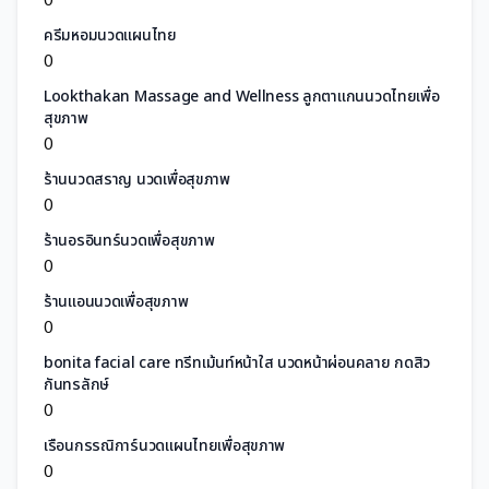
ครีมหอมนวดแผนไทย
0
Lookthakan Massage and Wellness ลูกตาแกนนวดไทยเพื่อ
สุขภาพ
0
ร้านนวดสราญ นวดเพื่อสุขภาพ
0
ร้านอรอินทร์นวดเพื่อสุขภาพ
0
ร้านแอนนวดเพื่อสุขภาพ
0
bonita facial care ทรีทเม้นท์หน้าใส นวดหน้าผ่อนคลาย กดสิว
กันทรลักษ์
0
เรือนกรรณิการ์นวดแผนไทยเพื่อสุขภาพ
0