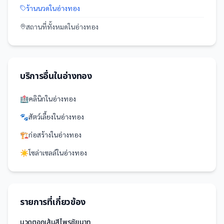
ร้านนวด
ใน
อ่างทอง
สถานที่
ทั้งหมดใน
อ่างทอง
บริการอื่นใน
อ่างทอง
🏥
คลินิก
ใน
อ่างทอง
🐾
สัตว์เลี้ยง
ใน
อ่างทอง
🏗️
ก่อสร้าง
ใน
อ่างทอง
☀️
โซล่าเซลล์
ใน
อ่างทอง
รายการที่เกี่ยวข้อง
นวดตอกเส้นสีไพรชัยนาท