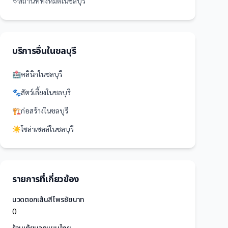
สถานที่
ทั้งหมดใน
ชลบุรี
บริการอื่นใน
ชลบุรี
🏥
คลินิก
ใน
ชลบุรี
🐾
สัตว์เลี้ยง
ใน
ชลบุรี
🏗️
ก่อสร้าง
ใน
ชลบุรี
☀️
โซล่าเซลล์
ใน
ชลบุรี
รายการที่เกี่ยวข้อง
นวดตอกเส้นสีไพรชัยนาท
0