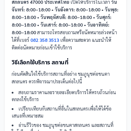
สกลนคร 47000 ประเทศไทย
เปิดให้บริการในเวลา
วัน
จันทร์: 8:00–18:00 • วันอังคาร: 8:00–18:00 • วันพุธ:
8:00–18:00 • วันพฤหัสบดี: 8:00–18:00 • วันศุกร์:
8:00–18:00 • วันเสาร์: 8:00–18:00 • วันอาทิตย์:
8:00–18:00
สามารถโทรสอบถามหรือนัดหมายล่วงหน้า
ได้ที่เบอร์
082 358 3513
เพื่อความสะดวก แนะนำให้
ติดต่อนัดหมายก่อนเข้าใช้บริการ
วิธีเลือกใช้บริการ
สถานที่
ก่อนตัดสินใจใช้บริการ
สถานที่
อย่าง
ชมภูนุชต่อขนตา
สกลนคร
ควรพิจารณาประเด็นต่อไปนี้
สอบถามราคาและรายละเอียดบริการให้ครบถ้วนก่อน
ตกลงใช้บริการ
เปรียบเทียบกับ
สถานที่
อื่น
ในสกลนคร
เพื่อให้ได้ข้อ
เสนอที่เหมาะสม
อ่านรีวิวของ
ชมภูนุชต่อขนตาสกลนคร
และ
สถานที่