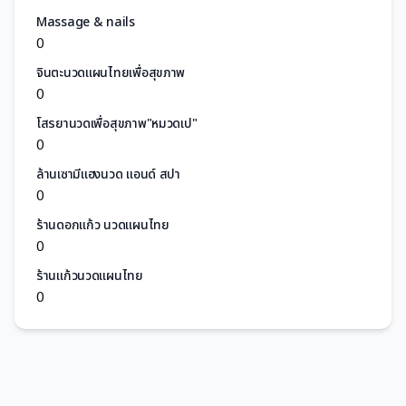
Massage & nails
0
จินตะนวดแผนไทยเพื่อสุขภาพ
0
โสรยานวดเพื่อสุขภาพ"หมวดเป"
0
ล้านเซามีแฮงนวด แอนด์ สปา
0
ร้านดอกแก้ว นวดแผนไทย
0
ร้านแก้วนวดแผนไทย
0