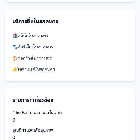
บริการอื่นใน
สกลนคร
🏥
คลินิก
ใน
สกลนคร
🐾
สัตว์เลี้ยง
ใน
สกลนคร
🏗️
ก่อสร้าง
ใน
สกลนคร
☀️
โซล่าเซลล์
ใน
สกลนคร
รายการที่เกี่ยวข้อง
The Farm นวดแผนโบราณ
0
รุณฑิกานวดเพื่อสุขภาพ
0