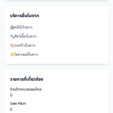
บริการอื่นใน
ตาก
🏥
คลินิก
ใน
ตาก
🐾
สัตว์เลี้ยง
ใน
ตาก
🏗️
ก่อสร้าง
ใน
ตาก
☀️
โซล่าเซลล์
ใน
ตาก
รายการที่เกี่ยวข้อง
บ้านป้าทานวดแผนไทย
0
Saw Htun
0