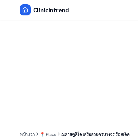
Clinicintrend
หน้าแรก
📍
Place
ณดาสตูดิโอ เสริมสวยครบวงจร ร้อยเอ็ด