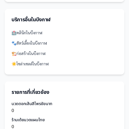
บริการอื่นใน
บึงกาฬ
🏥
คลินิก
ใน
บึงกาฬ
🐾
สัตว์เลี้ยง
ใน
บึงกาฬ
🏗️
ก่อสร้าง
ใน
บึงกาฬ
☀️
โซล่าเซลล์
ใน
บึงกาฬ
รายการที่เกี่ยวข้อง
นวดตอกเส้นสีไพรชัยนาท
0
ร้านเต้ยนวดแผนไทย
0