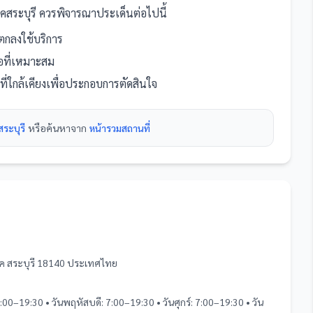
คสระบุรี
ควรพิจารณาประเด็นต่อไปนี้
กลงใช้บริการ
นอที่เหมาะสม
ี่
ใกล้เคียงเพื่อประกอบการตัดสินใจ
สระบุรี
หรือค้นหาจาก
หน้ารวม
สถานที่
ค สระบุรี 18140 ประเทศไทย
7:00–19:30 • วันพฤหัสบดี: 7:00–19:30 • วันศุกร์: 7:00–19:30 • วัน