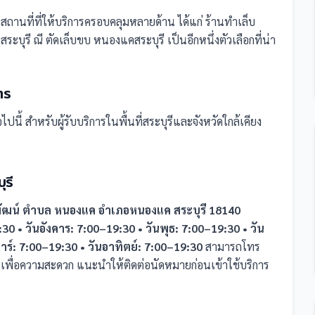
น
สถานที่
ที่ให้บริการครอบคลุมหลายด้าน ได้แก่ ร้านทำเล็บ
บุรี ณี ตัดเล็บขบ หนองแคสระบุรี เป็นอีกหนึ่งตัวเลือกที่น่า
าร
ไปนี้
สำหรับผู้รับบริการในพื้นที่สระบุรีและจังหวัดใกล้เคียง
ุรี
พัฒน์ ตำบล หนองแค อำเภอหนองแค สระบุรี 18140
:30 • วันอังคาร: 7:00–19:30 • วันพุธ: 7:00–19:30 • วัน
สาร์: 7:00–19:30 • วันอาทิตย์: 7:00–19:30
สามารถโทร
เพื่อความสะดวก แนะนำให้ติดต่อนัดหมายก่อนเข้าใช้บริการ