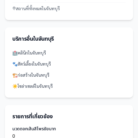
สถานที่
ทั้งหมดใน
จันทบุรี
บริการอื่นใน
จันทบุรี
🏥
คลินิก
ใน
จันทบุรี
🐾
สัตว์เลี้ยง
ใน
จันทบุรี
🏗️
ก่อสร้าง
ใน
จันทบุรี
☀️
โซล่าเซลล์
ใน
จันทบุรี
รายการที่เกี่ยวข้อง
นวดตอกเส้นสีไพรชัยนาท
0