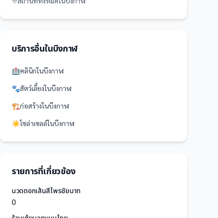
สถานที่
ทั้งหมดใน
บึงกาฬ
บริการอื่นใน
บึงกาฬ
🏥
คลินิก
ใน
บึงกาฬ
🐾
สัตว์เลี้ยง
ใน
บึงกาฬ
🏗️
ก่อสร้าง
ใน
บึงกาฬ
☀️
โซล่าเซลล์
ใน
บึงกาฬ
รายการที่เกี่ยวข้อง
นวดตอกเส้นสีไพรชัยนาท
0