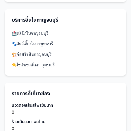
บริการอื่นใน
กาญจนบุรี
🏥
คลินิก
ใน
กาญจนบุรี
🐾
สัตว์เลี้ยง
ใน
กาญจนบุรี
🏗️
ก่อสร้าง
ใน
กาญจนบุรี
☀️
โซล่าเซลล์
ใน
กาญจนบุรี
รายการที่เกี่ยวข้อง
นวดตอกเส้นสีไพรชัยนาท
0
ร้านเต้ยนวดแผนไทย
0