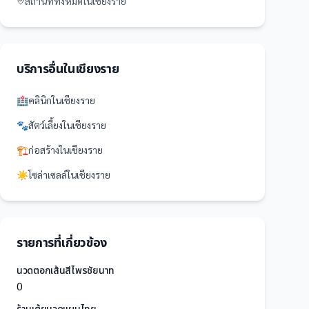
สถานที่
ทั้งหมดใน
เชียงราย
บริการอื่นใน
เชียงราย
🏥
คลินิก
ใน
เชียงราย
🐾
สัตว์เลี้ยง
ใน
เชียงราย
🏗️
ก่อสร้าง
ใน
เชียงราย
☀️
โซล่าเซลล์
ใน
เชียงราย
รายการที่เกี่ยวข้อง
นวดตอกเส้นสีไพรชัยนาท
0