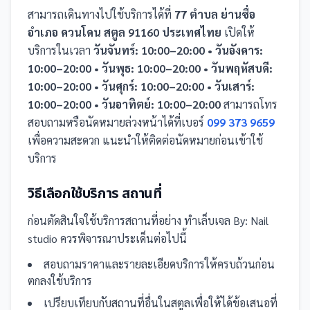
สามารถเดินทางไปใช้บริการได้ที่
77 ตำบล ย่านซื่อ
อำเภอ ควนโดน สตูล 91160 ประเทศไทย
เปิดให้
บริการในเวลา
วันจันทร์: 10:00–20:00 • วันอังคาร:
10:00–20:00 • วันพุธ: 10:00–20:00 • วันพฤหัสบดี:
10:00–20:00 • วันศุกร์: 10:00–20:00 • วันเสาร์:
10:00–20:00 • วันอาทิตย์: 10:00–20:00
สามารถโทร
สอบถามหรือนัดหมายล่วงหน้าได้ที่เบอร์
099 373 9659
เพื่อความสะดวก แนะนำให้ติดต่อนัดหมายก่อนเข้าใช้
บริการ
วิธีเลือกใช้บริการ
สถานที่
ก่อนตัดสินใจใช้บริการ
สถานที่
อย่าง
ทำเล็บเจล By: Nail
studio
ควรพิจารณาประเด็นต่อไปนี้
สอบถามราคาและรายละเอียดบริการให้ครบถ้วนก่อน
ตกลงใช้บริการ
เปรียบเทียบกับ
สถานที่
อื่น
ในสตูล
เพื่อให้ได้ข้อเสนอที่