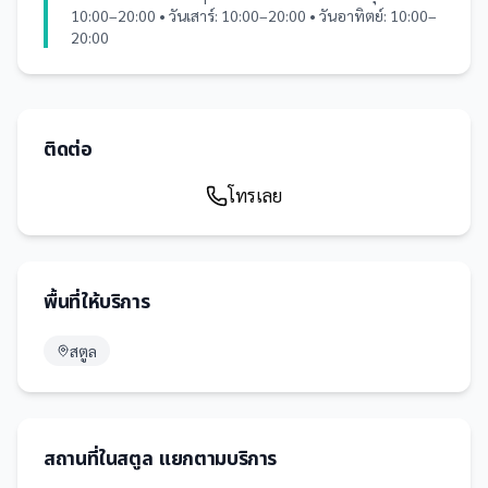
10:00–20:00 • วันเสาร์: 10:00–20:00 • วันอาทิตย์: 10:00–
20:00
ติดต่อ
โทรเลย
พื้นที่ให้บริการ
สตูล
สถานที่
ใน
สตูล
แยกตามบริการ