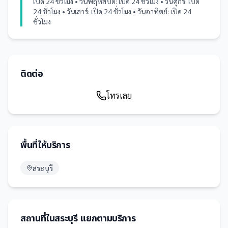
เปิด 24 ชั่วโมง • วันพฤหัสบดี: เปิด 24 ชั่วโมง • วันศุกร์: เปิด
24 ชั่วโมง • วันเสาร์: เปิด 24 ชั่วโมง • วันอาทิตย์: เปิด 24
ชั่วโมง
ติดต่อ
โทรเลย
พื้นที่ให้บริการ
สระบุรี
สถานที่
ใน
สระบุรี
แยกตามบริการ