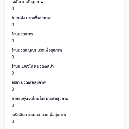
เจพี นวดเพื่อสุขภาพ
0
โยโกะจัง นวดเพื่อสุขภาพ
0
ร้านนวดซากุระ
0
ร้านนวดกัญญา นวดเพื่อสุขภาพ
0
ร้านอะเมซิ่งไทย นวด&สปา
0
อธิชา นวดเพื่อสุขภาพ
0
ยายชมพู่นวดไทยโบราณเพื่อสุขภาพ
0
ระรินจินดาเวนเนส นวดเพื่อสุขภาพ
0