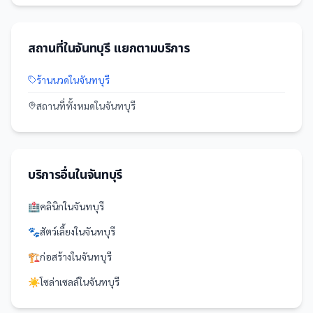
สถานที่
ใน
จันทบุรี
แยกตามบริการ
ร้านนวด
ใน
จันทบุรี
สถานที่
ทั้งหมดใน
จันทบุรี
บริการอื่นใน
จันทบุรี
🏥
คลินิก
ใน
จันทบุรี
🐾
สัตว์เลี้ยง
ใน
จันทบุรี
🏗️
ก่อสร้าง
ใน
จันทบุรี
☀️
โซล่าเซลล์
ใน
จันทบุรี