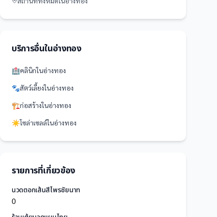
สถานที่
ทั้งหมดใน
อ่างทอง
บริการอื่นใน
อ่างทอง
🏥
คลินิก
ใน
อ่างทอง
🐾
สัตว์เลี้ยง
ใน
อ่างทอง
🏗️
ก่อสร้าง
ใน
อ่างทอง
☀️
โซล่าเซลล์
ใน
อ่างทอง
รายการที่เกี่ยวข้อง
นวดตอกเส้นสีไพรชัยนาท
0