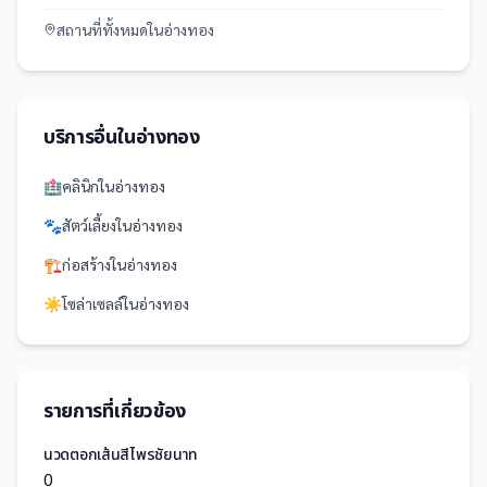
สถานที่
ทั้งหมดใน
อ่างทอง
บริการอื่นใน
อ่างทอง
🏥
คลินิก
ใน
อ่างทอง
🐾
สัตว์เลี้ยง
ใน
อ่างทอง
🏗️
ก่อสร้าง
ใน
อ่างทอง
☀️
โซล่าเซลล์
ใน
อ่างทอง
รายการที่เกี่ยวข้อง
นวดตอกเส้นสีไพรชัยนาท
0