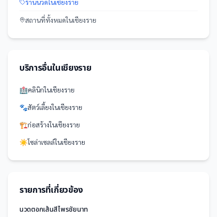
ร้านนวด
ใน
เชียงราย
สถานที่
ทั้งหมดใน
เชียงราย
บริการอื่นใน
เชียงราย
🏥
คลินิก
ใน
เชียงราย
🐾
สัตว์เลี้ยง
ใน
เชียงราย
🏗️
ก่อสร้าง
ใน
เชียงราย
☀️
โซล่าเซลล์
ใน
เชียงราย
รายการที่เกี่ยวข้อง
นวดตอกเส้นสีไพรชัยนาท