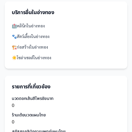
บริการอื่นใน
อ่างทอง
🏥
คลินิก
ใน
อ่างทอง
🐾
สัตว์เลี้ยง
ใน
อ่างทอง
🏗️
ก่อสร้าง
ใน
อ่างทอง
☀️
โซล่าเซลล์
ใน
อ่างทอง
รายการที่เกี่ยวข้อง
นวดตอกเส้นสีไพรชัยนาท
0
ร้านเต้ยนวดแผนไทย
0
สุภัสสรคลินิกการแพทย์แผนไทย