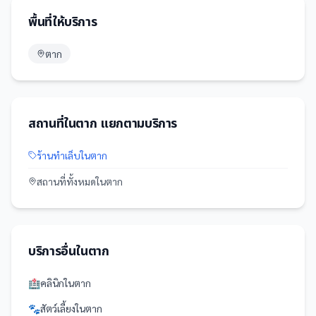
พื้นที่ให้บริการ
ตาก
สถานที่
ใน
ตาก
แยกตามบริการ
ร้านทำเล็บ
ใน
ตาก
สถานที่
ทั้งหมดใน
ตาก
บริการอื่นใน
ตาก
🏥
คลินิก
ใน
ตาก
🐾
สัตว์เลี้ยง
ใน
ตาก