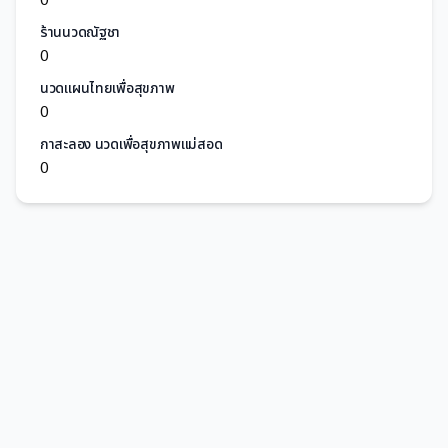
ร้านนวดณัฐชา
0
นวดแผนไทยเพื่อสุขภาพ
0
กาสะลอง นวดเพื่อสุขภาพแม่สอด
0