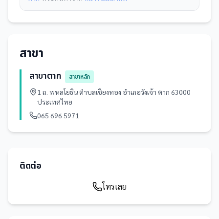
สาขา
สาขาตาก
สาขาหลัก
1 ถ. พหลโยธิน ตำบลเชียงทอง อำเภอวังเจ้า ตาก 63000
ประเทศไทย
065 696 5971
ติดต่อ
โทรเลย