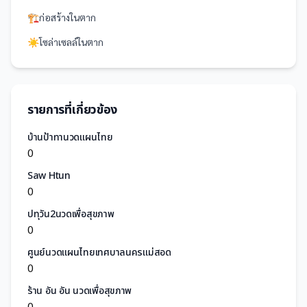
🏗️
ก่อสร้าง
ใน
ตาก
☀️
โซล่าเซลล์
ใน
ตาก
รายการที่เกี่ยวข้อง
บ้านป้าทานวดแผนไทย
0
Saw Htun
0
ปทุวัน2นวดเพื่อสุขภาพ
0
ศูนย์นวดแผนไทยเทศบาลนครแม่สอด
0
ร้าน อัน อัน นวดเพื่อสุขภาพ
0