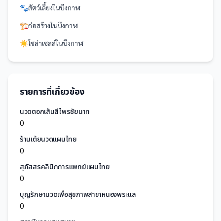
🐾
สัตว์เลี้ยง
ใน
บึงกาฬ
🏗️
ก่อสร้าง
ใน
บึงกาฬ
☀️
โซล่าเซลล์
ใน
บึงกาฬ
รายการที่เกี่ยวข้อง
นวดตอกเส้นสีไพรชัยนาท
0
ร้านเต้ยนวดแผนไทย
0
สุภัสสรคลินิกการแพทย์แผนไทย
0
บุญรักษานวดเพื่อสุขภาพสาขาหนองพระแล
0