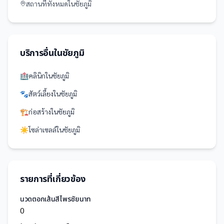
สถานที่
ทั้งหมดใน
ชัยภูมิ
บริการอื่นใน
ชัยภูมิ
🏥
คลินิก
ใน
ชัยภูมิ
🐾
สัตว์เลี้ยง
ใน
ชัยภูมิ
🏗️
ก่อสร้าง
ใน
ชัยภูมิ
☀️
โซล่าเซลล์
ใน
ชัยภูมิ
รายการที่เกี่ยวข้อง
นวดตอกเส้นสีไพรชัยนาท
0