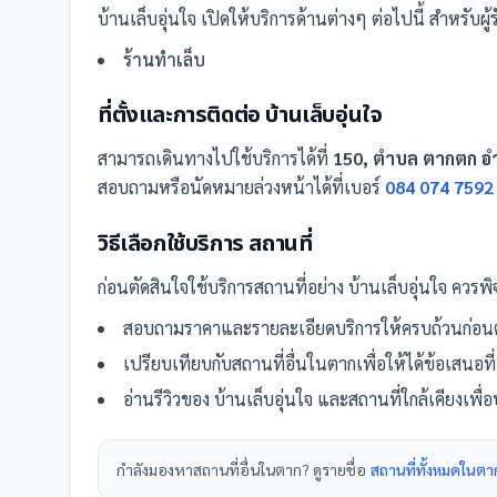
บ้านเล็บอุ่นใจ
เปิดให้บริการด้านต่างๆ ต่อไปนี้
สำหรับผู้
ร้านทำเล็บ
ที่ตั้งและการติดต่อ
บ้านเล็บอุ่นใจ
สามารถเดินทางไปใช้บริการได้ที่
150, ตำบล ตากตก อ
สอบถามหรือนัดหมายล่วงหน้าได้ที่เบอร์
084 074 7592
วิธีเลือกใช้บริการ
สถานที่
ก่อนตัดสินใจใช้บริการ
สถานที่
อย่าง
บ้านเล็บอุ่นใจ
ควรพิจ
สอบถามราคาและรายละเอียดบริการให้ครบถ้วนก่อนต
เปรียบเทียบกับ
สถานที่
อื่น
ในตาก
เพื่อให้ได้ข้อเสนอ
อ่านรีวิวของ
บ้านเล็บอุ่นใจ
และ
สถานที่
ใกล้เคียงเพื
กำลังมองหา
สถานที่
อื่นใน
ตาก
? ดูรายชื่อ
สถานที่ทั้งหมดในตา