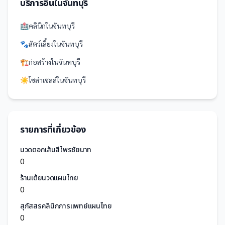
บริการอื่นใน
จันทบุรี
🏥
คลินิก
ใน
จันทบุรี
🐾
สัตว์เลี้ยง
ใน
จันทบุรี
🏗️
ก่อสร้าง
ใน
จันทบุรี
☀️
โซล่าเซลล์
ใน
จันทบุรี
รายการที่เกี่ยวข้อง
นวดตอกเส้นสีไพรชัยนาท
0
ร้านเต้ยนวดแผนไทย
0
สุภัสสรคลินิกการแพทย์แผนไทย
0