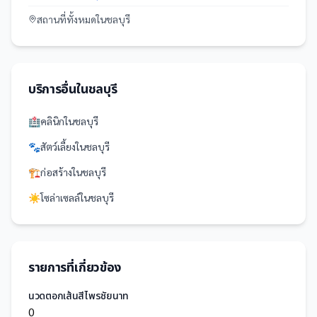
สถานที่
ทั้งหมดใน
ชลบุรี
บริการอื่นใน
ชลบุรี
🏥
คลินิก
ใน
ชลบุรี
🐾
สัตว์เลี้ยง
ใน
ชลบุรี
🏗️
ก่อสร้าง
ใน
ชลบุรี
☀️
โซล่าเซลล์
ใน
ชลบุรี
รายการที่เกี่ยวข้อง
นวดตอกเส้นสีไพรชัยนาท
0